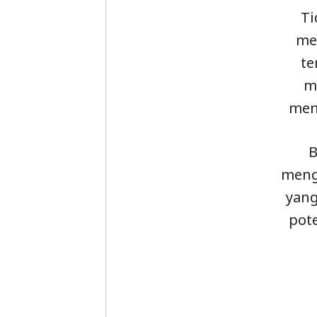
Ti
me
te
m
men
B
menge
yan
pote