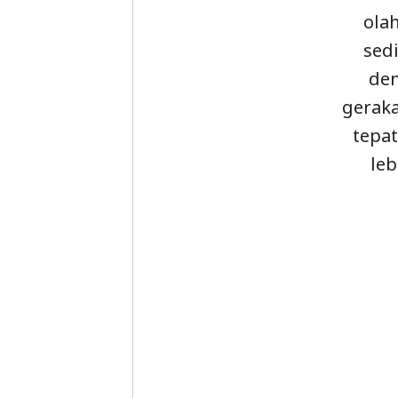
ola
sedi
den
geraka
tepat
le