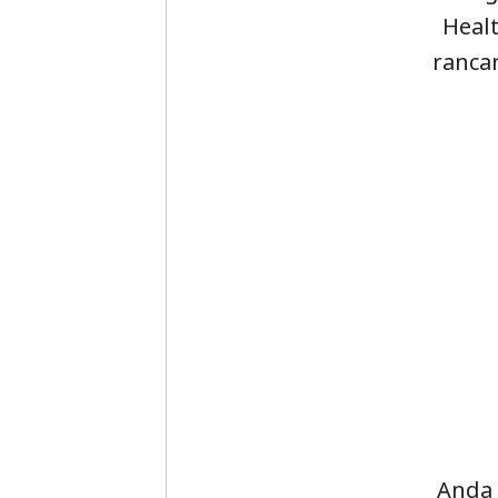
Heal
ranca
Anda 