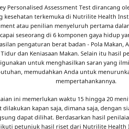
ey Personalised Assessment Test dirancang o
 kesehatan terkemuka di Nutrilite Health Insti
sment atau penilian menyeluruh pertama dala
icapai seseorang di 6 komponen gaya hidup ya
silan pengaturan berat badan - Pola Makan, Akti
, Tidur dan Keniasaan Makan. Selain itu hasil 
digunakan untuk menghasilkan saran yang ilm
butuhan, memudahkan Anda untuk menurunka
mempertahankannya.
laian ini memerlukan waktu 15 hingga 20 men
 dilakukan kapan saja, dimana saja, dengan si
gsung dapat dilihat. Berdasarkan hasil penila
kuti petunjuk hasil riset dari Nutrilite Health