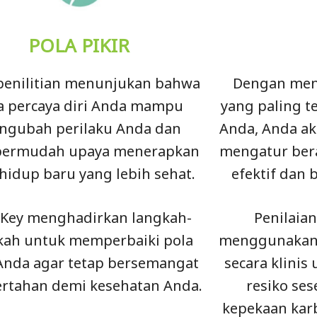
POLA PIKIR
 penilitian menunjukan bahwa
Dengan men
a percaya diri Anda mampu
yang paling t
ngubah perilaku Anda dan
Anda, Anda a
ermudah upaya menerapkan
mengatur ber
hidup baru yang lebih sehat.
efektif dan 
Key menghadirkan langkah-
Penilaian
kah untuk memperbaiki pola
menggunakan a
 Anda agar tetap bersemangat
secara klini
ertahan demi kesehatan Anda.
resiko se
kepekaan kar