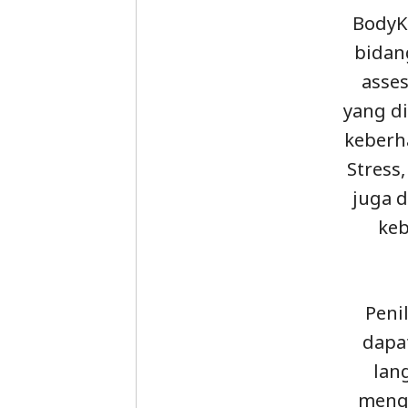
BodyK
bidang
asse
yang d
keberha
Stress
juga 
ke
Peni
dapat
lan
mengi