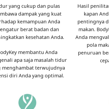
dur yang cukup dan pulas
Hasil penili
mbawa dampak yang kuat
kapan And
rhadap kemampuan Anda
pentingnya 
engatur berat badan dan
makan. Body
ingkatkan kesehatan Anda.
Anda mengval
pola mak
odyKey membantu Anda
penuruan ber
nali apa saja masalah tidur
cep
g menghambat terwujudnya
nsi diri Anda yang optimal.