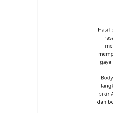
Hasil
ras
me
memp
gaya 
Body
lang
pikir
dan b